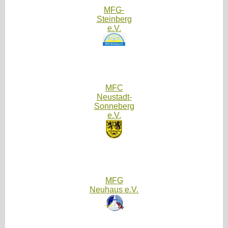
MFG-
Steinberg
e.V.
MFC
Neustadt-
Sonneberg
e.V.
MFG
Neuhaus e.V.