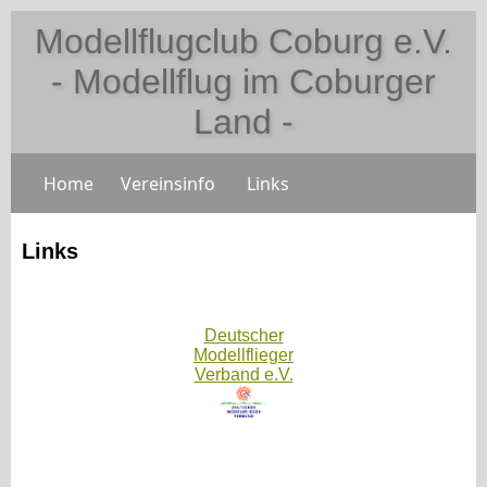
Modellflugclub Coburg e.V.
- Modellflug im Coburger
Land -
Home
Vereinsinfo
Links
Links
Deutscher
Modellflieger
Verband e.V.