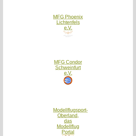
MFG Phoenix
Lichtenfels
e.V.
MFG Condor
Schweinfurt
e.V.
Modellflugsport-
Oberland,
das
Modellflug
Portal