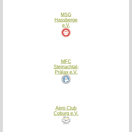
MSG
Hassberge
e.V.
MFC
Steinachtal-
Prälax e.V.
Aero Club
Coburg e.V.