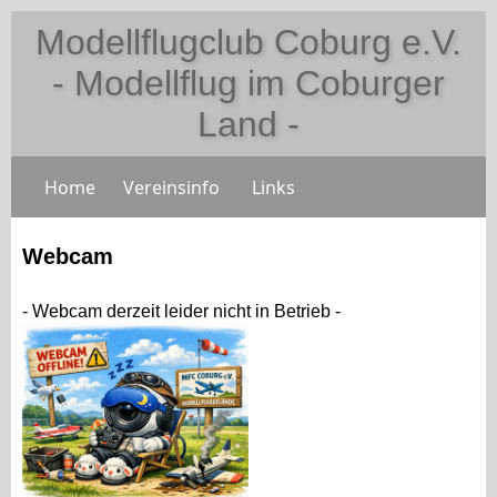
Modellflugclub Coburg e.V.
- Modellflug im Coburger
Land -
Home
Vereinsinfo
Links
Webcam
- Webcam derzeit leider nicht in Betrieb -