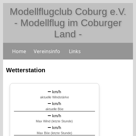
Modellflugclub Coburg e.V.
- Modellflug im Coburger
Land -
Home
Vereinsinfo
Links
Wetterstation
–
km/h
aktuelle Windstärke
–
km/h
aktuelle Böe
–
km/h
Max Wind (letzte Stunde)
–
km/h
Max Böe (letzte Stunde)